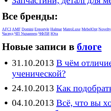
Запчастини, деталі для м
Все бренды:
AFCI
AMF
Domini
Ergostyle
Halmar
MatroLuxe
MebelOpt
Novelty
Часвуд
ЧП Украинец
ЧФЛИ
Юта
Новые записи в
блоге
31.10.2013
В чём отличи
ученической?
24.10.2013
Как подобрат
04.10.2013
Всё, что вы х