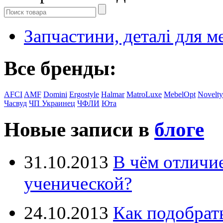
Запчастини, деталі для м
Все бренды:
AFCI
AMF
Domini
Ergostyle
Halmar
MatroLuxe
MebelOpt
Novelty
Часвуд
ЧП Украинец
ЧФЛИ
Юта
Новые записи в
блоге
31.10.2013
В чём отличи
ученической?
24.10.2013
Как подобрат