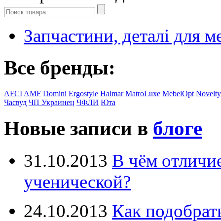
Запчастини, деталі для м
Все бренды:
AFCI
AMF
Domini
Ergostyle
Halmar
MatroLuxe
MebelOpt
Novelty
Часвуд
ЧП Украинец
ЧФЛИ
Юта
Новые записи в
блоге
31.10.2013
В чём отличи
ученической?
24.10.2013
Как подобрат