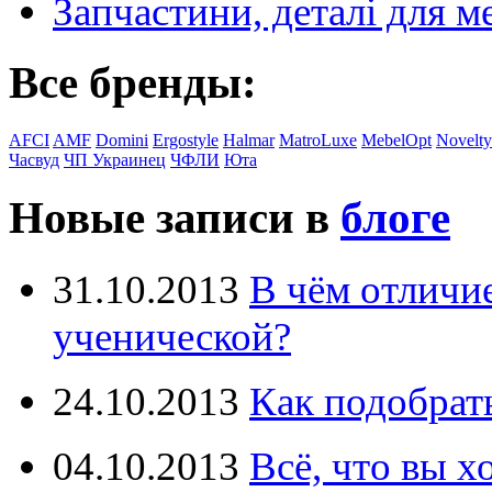
Запчастини, деталі для м
Все бренды:
AFCI
AMF
Domini
Ergostyle
Halmar
MatroLuxe
MebelOpt
Novelty
Часвуд
ЧП Украинец
ЧФЛИ
Юта
Новые записи в
блоге
31.10.2013
В чём отличи
ученической?
24.10.2013
Как подобрат
04.10.2013
Всё, что вы х