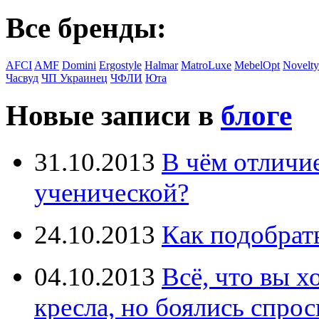
Все бренды:
AFCI
AMF
Domini
Ergostyle
Halmar
MatroLuxe
MebelOpt
Novelty
Часвуд
ЧП Украинец
ЧФЛИ
Юта
Новые записи в
блоге
31.10.2013
В чём отличи
ученической?
24.10.2013
Как подобрат
04.10.2013
Всё, что вы х
кресла, но боялись спрос