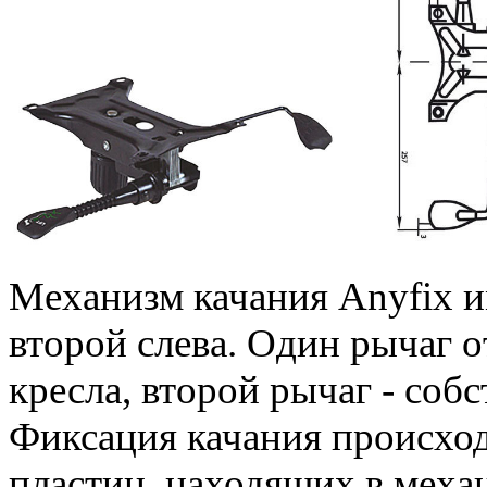
Механизм качания Anyfix им
второй слева. Один рычаг о
кресла, второй рычаг - собс
Фиксация качания происход
пластин, находящих в механ