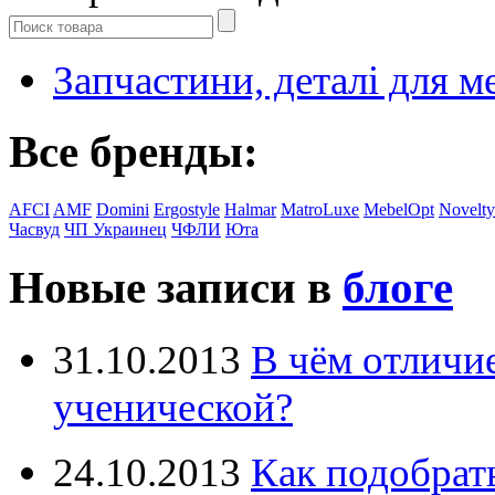
Запчастини, деталі для м
Все бренды:
AFCI
AMF
Domini
Ergostyle
Halmar
MatroLuxe
MebelOpt
Novelty
Часвуд
ЧП Украинец
ЧФЛИ
Юта
Новые записи в
блоге
31.10.2013
В чём отличи
ученической?
24.10.2013
Как подобрат