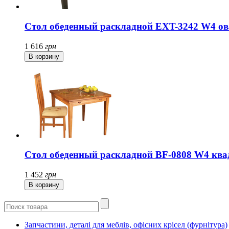
Стол обеденный раскладной EXT-3242 W4 ов
1 616
грн
Стол обеденный раскладной BF-0808 W4 ква
1 452
грн
Запчастини, деталі для меблів, офісних крісел (фурнітура)