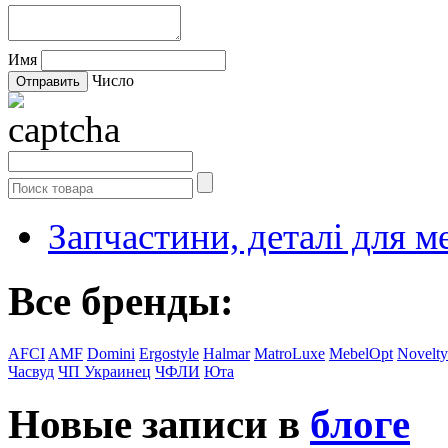
Имя
Число
Запчастини, деталі для м
Все бренды:
AFCI
AMF
Domini
Ergostyle
Halmar
MatroLuxe
MebelOpt
Novelty
Часвуд
ЧП Украинец
ЧФЛИ
Юта
Новые записи в
блоге