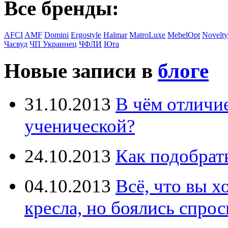
Все бренды:
AFCI
AMF
Domini
Ergostyle
Halmar
MatroLuxe
MebelOpt
Novelty
Часвуд
ЧП Украинец
ЧФЛИ
Юта
Новые записи в
блоге
31.10.2013
В чём отличи
ученической?
24.10.2013
Как подобрат
04.10.2013
Всё, что вы х
кресла, но боялись спрос