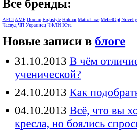
Все бренды:
AFCI
AMF
Domini
Ergostyle
Halmar
MatroLuxe
MebelOpt
Novelty
Часвуд
ЧП Украинец
ЧФЛИ
Юта
Новые записи в
блоге
31.10.2013
В чём отличи
ученической?
24.10.2013
Как подобрат
04.10.2013
Всё, что вы х
кресла, но боялись спрос