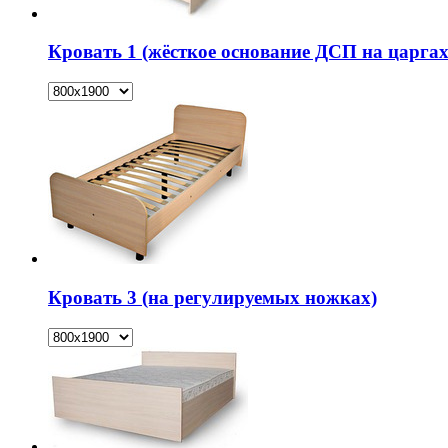
Кровать 1 (жёсткое основание ДСП на царгах
Кровать 3 (на регулируемых ножках)