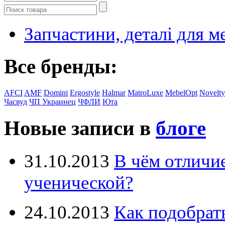
Запчастини, деталі для м
Все бренды:
AFCI
AMF
Domini
Ergostyle
Halmar
MatroLuxe
MebelOpt
Novelty
Часвуд
ЧП Украинец
ЧФЛИ
Юта
Новые записи в
блоге
31.10.2013
В чём отличи
ученической?
24.10.2013
Как подобрат