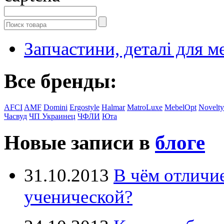
Запчастини, деталі для м
Все бренды:
AFCI
AMF
Domini
Ergostyle
Halmar
MatroLuxe
MebelOpt
Novelty
Часвуд
ЧП Украинец
ЧФЛИ
Юта
Новые записи в
блоге
31.10.2013
В чём отличи
ученической?