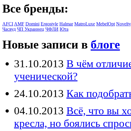
Все бренды:
AFCI
AMF
Domini
Ergostyle
Halmar
MatroLuxe
MebelOpt
Novelty
Часвуд
ЧП Украинец
ЧФЛИ
Юта
Новые записи в
блоге
31.10.2013
В чём отличи
ученической?
24.10.2013
Как подобрат
04.10.2013
Всё, что вы х
кресла, но боялись спрос