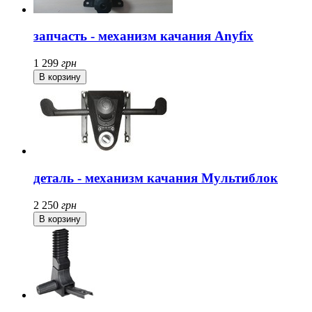
запчасть - механизм качания Anyfix
1 299
грн
деталь - механизм качания Мультиблок
2 250
грн