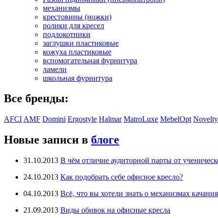
механизмы
крестовины (ножки)
ролики для кресел
подлокотники
заглушки пластиковые
кожуха пластиковые
вспомогательная фурнитура
ламели
школьная фурнитура
Все бренды:
AFCI
AMF
Domini
Ergostyle
Halmar
MatroLuxe
MebelOpt
Novelty
Новые записи в
блоге
31.10.2013
В чём отличие аудиторной парты от ученическ
24.10.2013
Как подобрать себе офисное кресло?
04.10.2013
Всё, что вы хотели знать о механизмах качания
21.09.2013
Виды обивок на офисные кресла