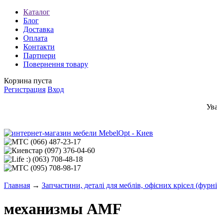
Каталог
Блог
Доставка
Оплата
Контакти
Партнери
Повернення товару
Корзина пуста
Регистрация
Вход
Ув
(066)
487-23-17
(097)
376-04-60
(063)
708-48-18
(095)
708-98-17
Главная
→
Запчастини, деталі для меблів, офісних крісел (фурн
механизмы AMF