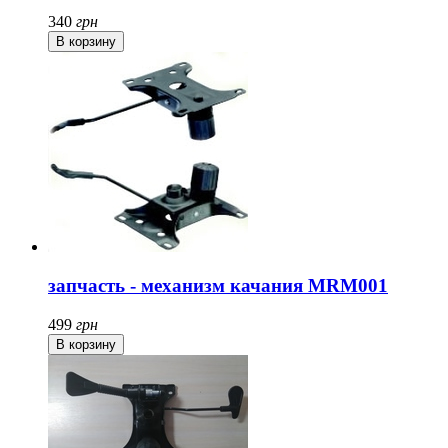
340
грн
запчасть - механизм качания MRM001
499
грн