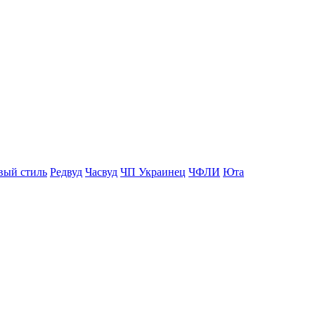
вый стиль
Редвуд
Часвуд
ЧП Украинец
ЧФЛИ
Юта