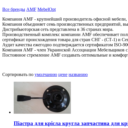
Все бренды
AMF
MebelOpt
Компания AMF - крупнейший производитель офисной мебели, о
Компания объединяет семь производственных предприятий, в
Дистрибьюторская сеть представлена в 36 странах мира.
Производственный комплекс компании AMF обеспечивает полны
сертификат происхождения товара для стран СНГ - (СТ-1) и Сerti
Аудит качества ежегодно подтверждается сертификатом ISO-90
Компания AMF - член Украинской Ассоциации Мебельщиков с 
Постоянное стремление AMF создавать оптимальные и комфорт
Сортировать по
умолчанию
цене
названию
Піастра для крісла кругла запчастина для кр