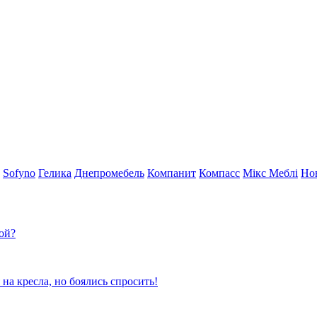
Sofyno
Гелика
Днепромебель
Компанит
Компасс
Мікс Меблі
Но
ой?
 на кресла, но боялись спросить!